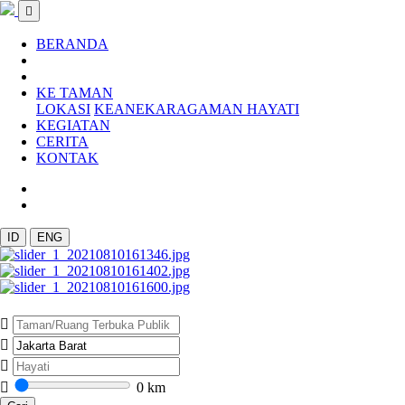
BERANDA
KE TAMAN
LOKASI
KEANEKARAGAMAN HAYATI
KEGIATAN
CERITA
KONTAK
ID
ENG
Previous
Next
0
km