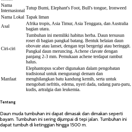
Nama
Tutup Bumi, Elephant's Foot, Bull's tongue, Ironweed
Internasional
Nama Lokal
Tapak liman
Afrika tropis, Asia Timur, Asia Tenggara, dan Australia
Asal
bagian utara.
Tumbuhan ini memiliki habitus herba. Daun tersusun
roser di bagian pangkal batang. Bentuk helaian daun
obovate atau lanset, dengan tepi bergerigi atau beringgit.
Ciri-ciri
Pangkal daun meruncing. Achene clavate dengan
panjang 2-3 mm. Pemukaan achene terdapat rambut
halus.
Elephantopus scaber digunakan dalam pengobatan
tradisional untuk mengurangi demam dan
Manfaat
menghilangkan batu kandung kemih, serta untuk
mengobati nefritis, edema, nyeri dada, radang paru-paru,
kudis, artralgia dan leukemia.
Tentang
Daun muda tumbuhan ini dapat dimasak dan dimakan seperti
bayam. Tumbuhan ini sering dijumpai di tepi jalan. Tumbuhan ini
dapat tumbuh di ketinggian hingga 1500 m.