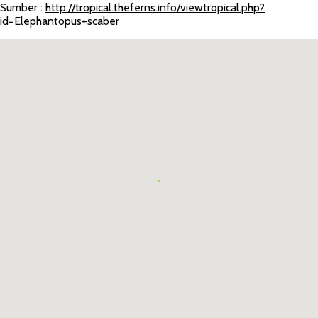
Sumber :
http://tropical.theferns.info/viewtropical.php?
id=Elephantopus+scaber