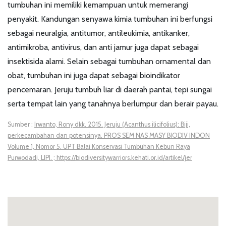
tumbuhan ini memiliki kemampuan untuk memerangi
penyakit. Kandungan senyawa kimia tumbuhan ini berfungsi
sebagai neuralgia, antitumor, antileukimia, antikanker,
antimikroba, antivirus, dan anti jamur juga dapat sebagai
insektisida alami. Selain sebagai tumbuhan ornamental dan
obat, tumbuhan ini juga dapat sebagai bioindikator
pencemaran. Jeruju tumbuh liar di daerah pantai, tepi sungai
serta tempat lain yang tanahnya berlumpur dan berair payau.
Sumber :
Irwanto, Rony dkk. 2015. Jeruju (Acanthus ilicifolius): Biji,
perkecambahan dan potensinya. PROS SEM NAS MASY BIODIV INDON
Volume 1, Nomor 5. UPT Balai Konservasi Tumbuhan Kebun Raya
Purwodadi, LIPI. ; https://biodiversitywarriors.kehati.or.id/artikel/jer