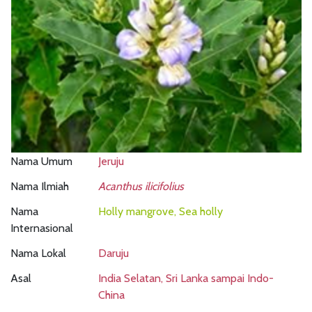
Nama Umum
Jeruju
Nama Ilmiah
Acanthus ilicifolius
Nama
Holly mangrove, Sea holly
Internasional
Nama Lokal
Daruju
Asal
India Selatan, Sri Lanka sampai Indo-
China