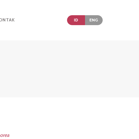
ONTAK
ID
ENG
orea