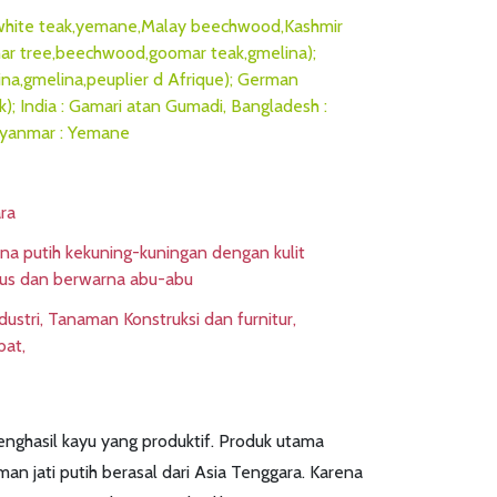
white teak,yemane,Malay beechwood,Kashmir
ar tree,beechwood,goomar teak,gmelina);
ina,gmelina,peuplier d Afrique); German
); India : Gamari atan Gumadi, Bangladesh :
yanmar : Yemane
ra
na putih kekuning-kuningan dengan kulit
lus dan berwarna abu-abu
ustri, Tanaman Konstruksi dan furnitur,
at,
enghasil kayu yang produktif. Produk utama
an jati putih berasal dari Asia Tenggara. Karena