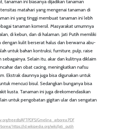
at, tanaman ini biasanya dijadikan tanaman
ntensitas matahari yang mengenai tanaman di
man ini yang tinggi membuat tanaman ini lebh
sebagai tanaman komersil. Masyarakat umumnya
an, di kebun, dan di halaman. Jati Putih memiliki
 dengan kulit berserat halus dan berwarna abu-
lah untuk bahan kontruksi, furniture, pulp, raise
n sebagainya. Selain itu, akar dan kulitnya diklaim
encahar dan obat cacing, meningkatkan nafsu
 Ekstrak daunnya juga bisa digunakan untuk
untuk mencuci bisul. Sedangkan bunganya bisa
kit kusta. Tanaman ini juga direkomendasikan
ain untuk pengobatan gigitan ular dan sengatan
try.org/treedb/AFTPDFS/Gmelina_arborea.PDF
rborea/ https://id.wikipedia.org/wiki/Jati_putih