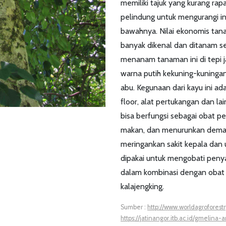
memiliki tajuk yang kurang rap
pelindung untuk mengurangi i
bawahnya. Nilai ekonomis tana
banyak dikenal dan ditanam 
menanam tanaman ini di tepi jal
warna putih kekuning-kuningan
abu. Kegunaan dari kayu ini ada
floor, alat pertukangan dan lai
bisa berfungsi sebagai obat p
makan, dan menurunkan demam.
meringankan sakit kepala dan 
dipakai untuk mengobati penya
dalam kombinasi dengan obat l
kalajengking.
Sumber :
http://www.worldagrofores
https://jatinangor.itb.ac.id/gmelina-a