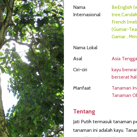
Nama
BeEnglish (
Internasional
tree,Candah
French (mel
(Gumar-Teak
Gamar , Mm
Nama Lokal
Asal
Asia Tengga
Ciri-ciri
kayu berwar
berserat ha
Manfaat
Tanaman Ind
Tanaman Ob
Tentang
Jati Putih termasuk tanaman p
tanaman ini adalah kayu. Tanam