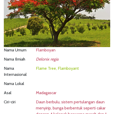
Nama Umum
Flamboyan
Nama Ilmiah
Delonix regia
Nama
Flame Tree, Flamboyant
Internasional
Nama Lokal
Asal
Madagascar
Ciri-ciri
Daun berbulu, sistem pertulangan daun
menyirip, bunga berbentuk seperti cakar