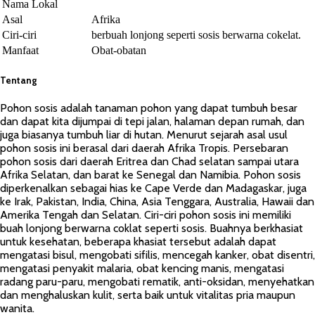
Nama Lokal
Asal
Afrika
Ciri-ciri
berbuah lonjong seperti sosis berwarna cokelat.
Manfaat
Obat-obatan
Tentang
Pohon sosis adalah tanaman pohon yang dapat tumbuh besar
dan dapat kita dijumpai di tepi jalan, halaman depan rumah, dan
juga biasanya tumbuh liar di hutan. Menurut sejarah asal usul
pohon sosis ini berasal dari daerah Afrika Tropis. Persebaran
pohon sosis dari daerah Eritrea dan Chad selatan sampai utara
Afrika Selatan, dan barat ke Senegal dan Namibia. Pohon sosis
diperkenalkan sebagai hias ke Cape Verde dan Madagaskar, juga
ke Irak, Pakistan, India, China, Asia Tenggara, Australia, Hawaii dan
Amerika Tengah dan Selatan. Ciri-ciri pohon sosis ini memiliki
buah lonjong berwarna coklat seperti sosis. Buahnya berkhasiat
untuk kesehatan, beberapa khasiat tersebut adalah dapat
mengatasi bisul, mengobati sifilis, mencegah kanker, obat disentri,
mengatasi penyakit malaria, obat kencing manis, mengatasi
radang paru-paru, mengobati rematik, anti-oksidan, menyehatkan
dan menghaluskan kulit, serta baik untuk vitalitas pria maupun
wanita.