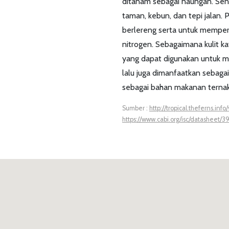
ditanam sebagai naungan. Sen
taman, kebun, dan tepi jalan. 
berlereng serta untuk memperb
nitrogen. Sebagaimana kulit 
yang dapat digunakan untuk me
lalu juga dimanfaatkan sebag
sebagai bahan makanan terna
Sumber :
http://tropical.theferns.info
https://www.cabi.org/isc/datasheet/3