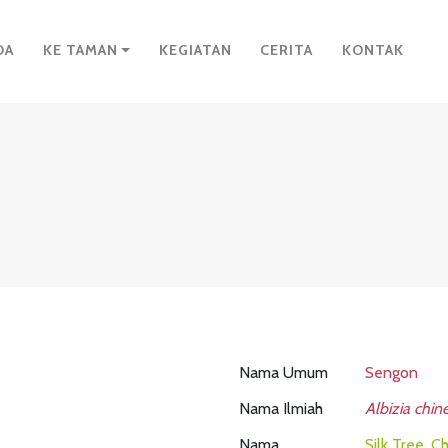
DA
KE TAMAN
KEGIATAN
CERITA
KONTAK
Nama Umum
Sengon
Nama Ilmiah
Albizia chin
Nama
Silk Tree, C