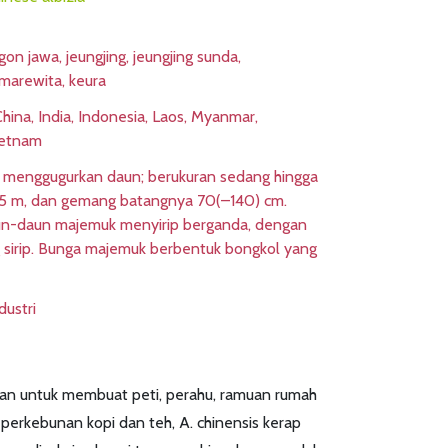
on jawa, jeungjing, jeungjing sunda,
marewita, keura
hina, India, Indonesia, Laos, Myanmar,
ietnam
 menggugurkan daun; berukuran sedang hingga
45 m, dan gemang batangnya 70(–140) cm.
un-daun majemuk menyirip berganda, dengan
 sirip. Bunga majemuk berbentuk bongkol yang
ustri
an untuk membuat peti, perahu, ramuan rumah
erkebunan kopi dan teh, A. chinensis kerap