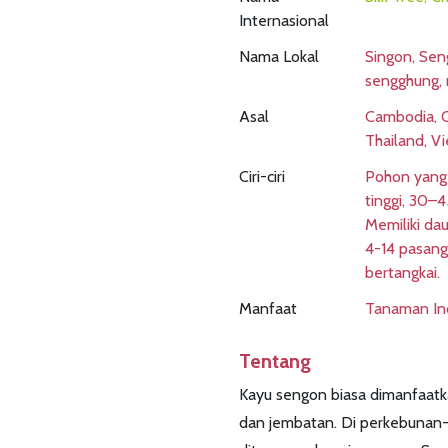
Internasional
Nama Lokal
Singon, Seng
sengghung, 
Asal
Cambodia, C
Thailand, V
Ciri-ciri
Pohon yang
tinggi, 30–
Memiliki da
4-14 pasang
bertangkai.
Manfaat
Tanaman Ind
Tentang
Kayu sengon biasa dimanfaatk
dan jembatan. Di perkebunan-p