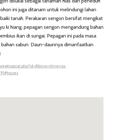
gon disukai sebagai tanaman hias dan peneduh
Pohon ini juga ditanam untuk melindungi lahan
aiki tanah. Perakaran sengon bersifat mengikat
kayu ki hiang, pepagan sengon mengandung bahan
mbius ikan di sungai. Pepagan ini pada masa
ai bahan sabun. Daun-daunnya dimanfaatkan
k
/viewtropical.php?id=Albizia+chinensis ;
991#touses