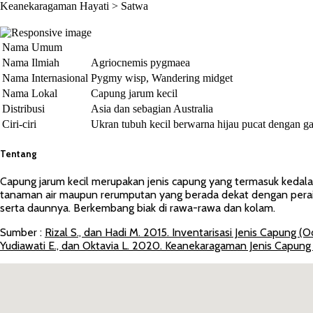
Keanekaragaman Hayati >
Satwa
Nama Umum
Nama Ilmiah
Agriocnemis pygmaea
Nama Internasional
Pygmy wisp, Wandering midget
Nama Lokal
Capung jarum kecil
Distribusi
Asia dan sebagian Australia
Ciri-ciri
Ukran tubuh kecil berwarna hijau pucat dengan ga
Tentang
Capung jarum kecil merupakan jenis capung yang termasuk kedalam
tanaman air maupun rerumputan yang berada dekat dengan perai
serta daunnya. Berkembang biak di rawa-rawa dan kolam.
Sumber :
Rizal S., dan Hadi M. 2015. Inventarisasi Jenis Capun
Yudiawati E., dan Oktavia L. 2020. Keanekaragaman Jenis Capun