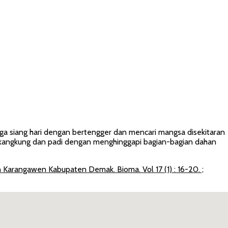
gga siang hari dengan bertengger dan mencari mangsa disekitaran
 kangkung dan padi dengan menghinggapi bagian-bagian dahan
Karangawen Kabupaten Demak. Bioma. Vol 17 (1) : 16-20. ;