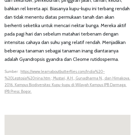
dan sekunder, perkebunan, pinggiran jalan, taman, kebun,
bahkan rel kereta api. Biasanya kupu-kupu ini terbang rendah
dan tidak menentu diatas permukaan tanah dan akan
berhenti seketika untuk mencari nektar bunga. Mereka aktif
pada pagi hari dan sebelum matahari terbenam dengan
intensitas cahaya dan suhu yang relatif rendah. Menjadikan
beberapa tanaman sebagai tanaman inang diantaranya
adalah Gyandropsis gyandra dan Cleome rutidosperma.
Sumber :
https://www.learnaboutbutterflies.com/India%20-
%20Leptosia%20nina.htm ; Mustari, A.H., Gunadharma N., dan Himakova.
2016. Kampus Biodiversitas: Kupu-kupu di Wilayah Kampus IPB Darmaga.
IPB Press: Bogor.