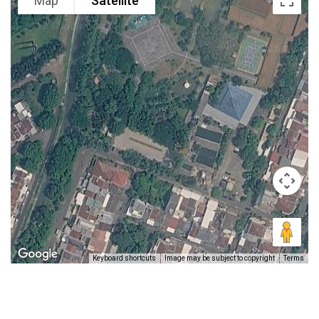
Map
Satellite
Keyboard shortcuts
Image may be subject to copyright
Terms