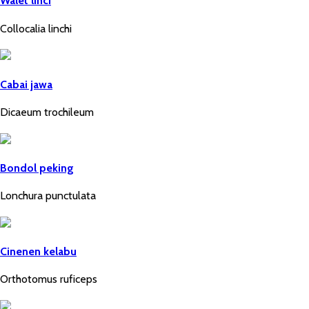
Walet linci
Collocalia linchi
Cabai jawa
Dicaeum trochileum
Bondol peking
Lonchura punctulata
Cinenen kelabu
Orthotomus ruficeps