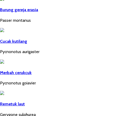
Burung gereja erasia
Passer montanus
Cucak kutilang
Pycnonotus aurigaster
Merbah cerukcuk
Pycnonotus goiavier
Remetuk laut
Gerygone sulphurea