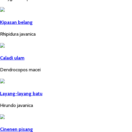
Kipasan belang
Rhipidura javanica
Caladi ulam
Dendrocopos macei
Layang-layang batu
Hirundo javanica
Cinenen pisang