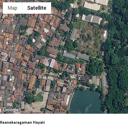
Map
Satellite
Keanekaragaman Hayati