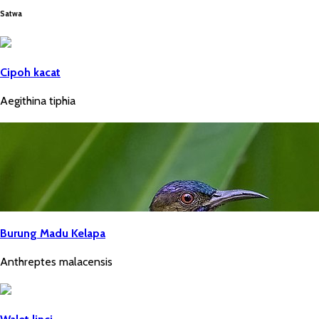
Satwa
Cipoh kacat
Aegithina tiphia
Burung Madu Kelapa
Anthreptes malacensis