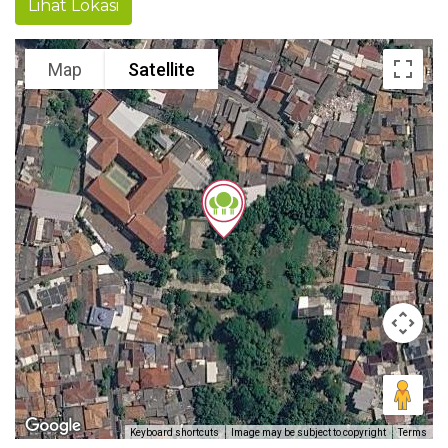
Lihat Lokasi
Map
Satellite
Keyboard shortcuts
Image may be subject to copyright
Terms