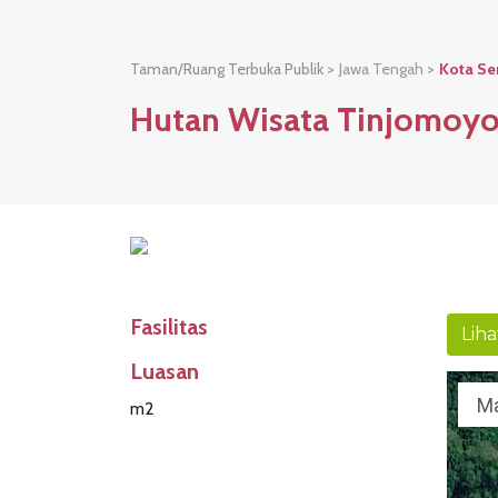
Taman/Ruang Terbuka Publik >
Jawa Tengah
>
Kota S
Hutan Wisata Tinjomoy
Fasilitas
Liha
Luasan
M
m2