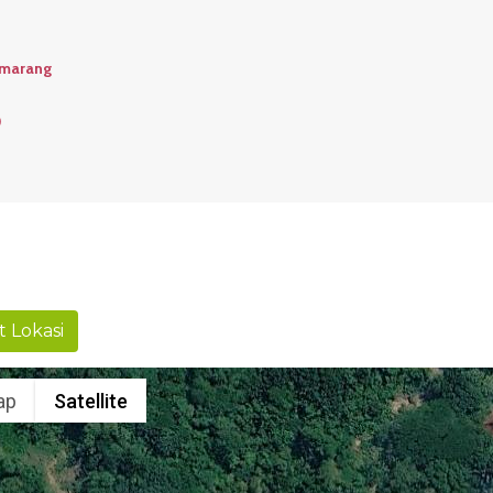
emarang
o
t Lokasi
ap
Satellite