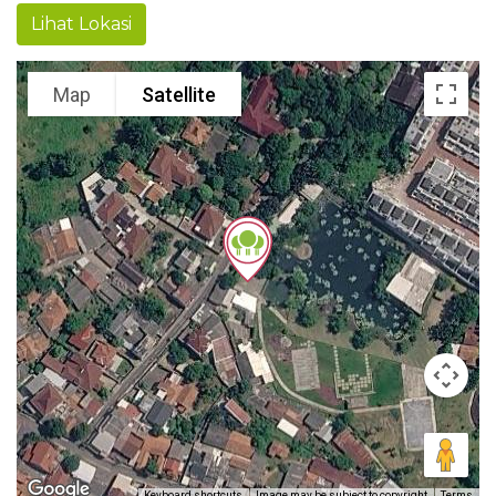
Lihat Lokasi
Map
Satellite
Keyboard shortcuts
Image may be subject to copyright
Terms