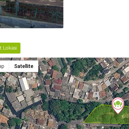
t Lokasi
ap
Satellite