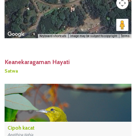
Keyboard shortcuts
Image may be subject to copyright
Terms
Keanekaragaman Hayati
Satwa
Cipoh kacat
Aegithina tiphia