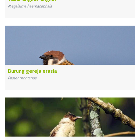
Megalaima haemacephala
Burung gereja erasia
Passer montanus