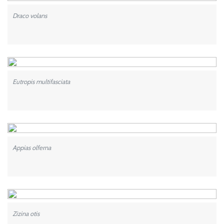
Draco volans
Eutropis multifasciata
Appias olferna
Zizina otis