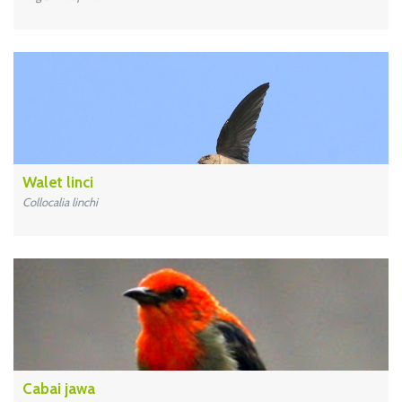
Walet linci
Collocalia linchi
Cabai jawa