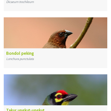
Dicaeum trochileum
Bondol peking
Lonchura punctulata
Takur ungkut-ungkut