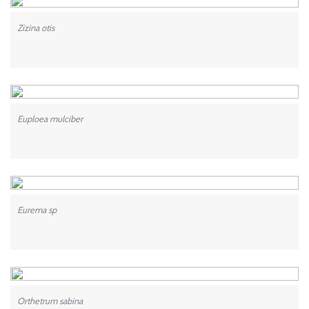
Zizina otis
Euploea mulciber
Eurema sp
Orthetrum sabina